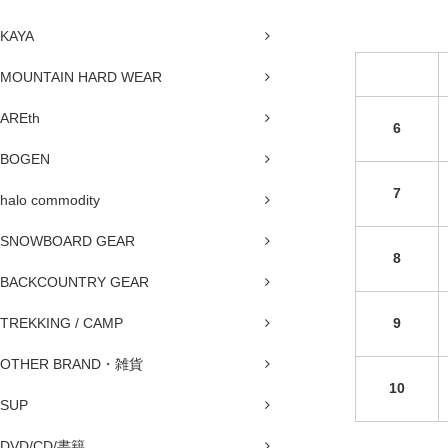
KAYA
MOUNTAIN HARD WEAR
AREth
6
BOGEN
7
halo commodity
SNOWBOARD GEAR
8
BACKCOUNTRY GEAR
TREKKING / CAMP
9
OTHER BRAND・雑貨
10
SUP
DVD/CD/書籍