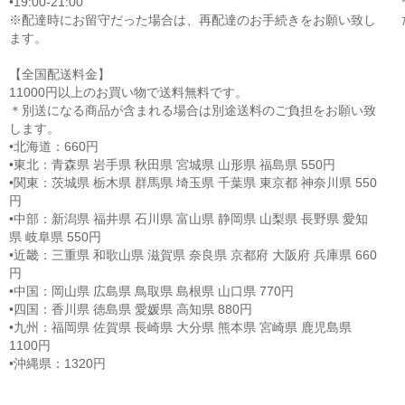
•19:00-21:00
※配達時にお留守だった場合は、再配達のお手続きをお願い致し
ます。
【全国配送料金】
11000円以上のお買い物で送料無料です。
＊別送になる商品が含まれる場合は別途送料のご負担をお願い致
します。
•北海道：660円
•東北：青森県 岩手県 秋田県 宮城県 山形県 福島県 550円
•関東：茨城県 栃木県 群馬県 埼玉県 千葉県 東京都 神奈川県 550
円
•中部：新潟県 福井県 石川県 富山県 静岡県 山梨県 長野県 愛知
県 岐阜県 550円
•近畿：三重県 和歌山県 滋賀県 奈良県 京都府 大阪府 兵庫県 660
円
•中国：岡山県 広島県 鳥取県 島根県 山口県 770円
•四国：香川県 徳島県 愛媛県 高知県 880円
•九州：福岡県 佐賀県 長崎県 大分県 熊本県 宮崎県 鹿児島県
1100円
•沖縄県：1320円