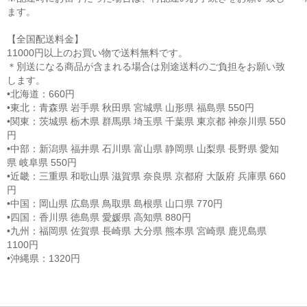
ます。
【全国配送料金】
11000円以上のお買い物で送料無料です。
＊別送になる商品が含まれる場合は別途送料のご負担をお願い致
します。
•北海道：660円
•東北：青森県 岩手県 秋田県 宮城県 山形県 福島県 550円
•関東：茨城県 栃木県 群馬県 埼玉県 千葉県 東京都 神奈川県 550
円
•中部：新潟県 福井県 石川県 富山県 静岡県 山梨県 長野県 愛知
県 岐阜県 550円
•近畿：三重県 和歌山県 滋賀県 奈良県 京都府 大阪府 兵庫県 660
円
•中国：岡山県 広島県 鳥取県 島根県 山口県 770円
•四国：香川県 徳島県 愛媛県 高知県 880円
•九州：福岡県 佐賀県 長崎県 大分県 熊本県 宮崎県 鹿児島県
1100円
•沖縄県：1320円