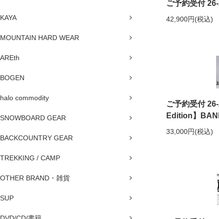
ご予約受付 26-2
KAYA
42,900円(税込)
MOUNTAIN HARD WEAR
AREth
BOGEN
halo commodity
ご予約受付 26-27
Edition】BAN
SNOWBOARD GEAR
33,000円(税込)
BACKCOUNTRY GEAR
TREKKING / CAMP
OTHER BRAND・雑貨
SUP
DVD/CD/書籍