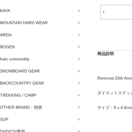
KAYA
MOUNTAIN HARD WEAR
AREth
BOGEN
商品説明
halo commodity
SNOWBOARD GEAR
Removal 20th Anni
BACKCOUNTRY GEAR
ダイカットステッカー
TREKKING / CAMP
OTHER BRAND・雑貨
サイズ：8 x 4.8cm
SUP
DVD/CD/書籍