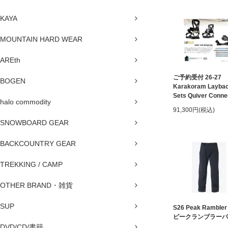
KAYA
MOUNTAIN HARD WEAR
AREth
ご予約受付 26-27
BOGEN
Karakoram Laybac
Sets Quiver Conne
halo commodity
91,300円(税込)
SNOWBOARD GEAR
BACKCOUNTRY GEAR
TREKKING / CAMP
OTHER BRAND・雑貨
SUP
S26 Peak Rambler
ピークランブラーパ
DVD/CD/書籍