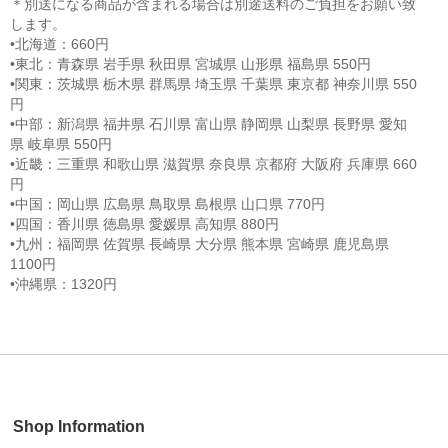
＊別送になる商品が含まれる場合は別途送料のご負担をお願い致
します。
•北海道：660円
•東北：青森県 岩手県 秋田県 宮城県 山形県 福島県 550円
•関東：茨城県 栃木県 群馬県 埼玉県 千葉県 東京都 神奈川県 550
円
•中部：新潟県 福井県 石川県 富山県 静岡県 山梨県 長野県 愛知
県 岐阜県 550円
•近畿：三重県 和歌山県 滋賀県 奈良県 京都府 大阪府 兵庫県 660
円
•中国：岡山県 広島県 鳥取県 島根県 山口県 770円
•四国：香川県 徳島県 愛媛県 高知県 880円
•九州：福岡県 佐賀県 長崎県 大分県 熊本県 宮崎県 鹿児島県
1100円
•沖縄県：1320円
Shop Information