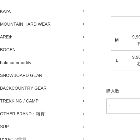
KAYA
MOUNTAIN HARD WEAR
AREth
9,
M
BOGEN
9,
L
halo commodity
SNOWBOARD GEAR
BACKCOUNTRY GEAR
購入数
TREKKING / CAMP
OTHER BRAND・雑貨
SUP
DVD/CD/書籍