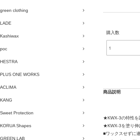
green clothing
LADE
購入数
Kashiwax
poc
HESTRA
PLUS ONE WORKS
ACLIMA
商品説明
KANG
Sweet Protection
★KWX-3の特性
KORUA Shapes
★KWX-3を塗り
■ワックスせずに
GREEN.LAB