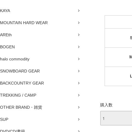
KAYA
MOUNTAIN HARD WEAR
AREth
BOGEN
halo commodity
SNOWBOARD GEAR
BACKCOUNTRY GEAR
TREKKING / CAMP
購入数
OTHER BRAND・雑貨
SUP
DVD/CD/書籍