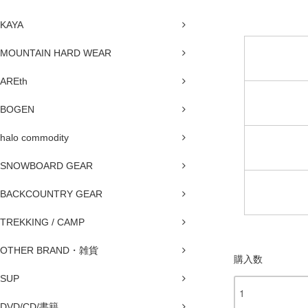
KAYA
MOUNTAIN HARD WEAR
AREth
BOGEN
halo commodity
SNOWBOARD GEAR
BACKCOUNTRY GEAR
TREKKING / CAMP
OTHER BRAND・雑貨
購入数
SUP
DVD/CD/書籍