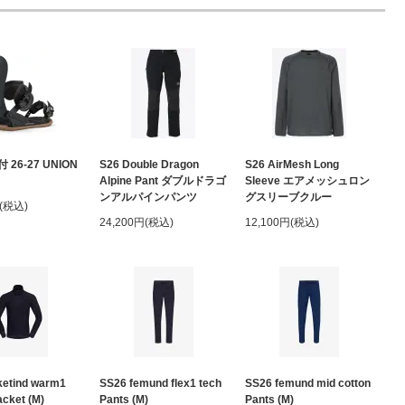
26-27 UNION
S26 Double Dragon
S26 AirMesh Long
Alpine Pant ダブルドラゴ
Sleeve エアメッシュロン
ンアルパインパンツ
グスリーブクルー
円(税込)
24,200円(税込)
12,100円(税込)
ketind warm1
SS26 femund flex1 tech
SS26 femund mid cotton
acket (M)
Pants (M)
Pants (M)