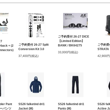
ご予約受付 26-27 DICE
【Limited Edition】
27
ご予約受付 26-27 Split
ご予約受付 
BANK / BK64275
back + (2
Conversion Kit 3.0
STRATA
nnectors)
33,000円(税込)
37,400円(税込)
42,900
ler Pant
SS26 falketind dri1
SS26 falketind dri1
SS26 fal
ーパンツ
Jacket (M)
Pants (M)
Active J