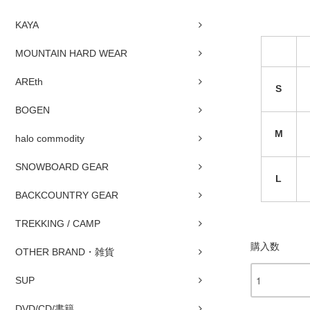
KAYA
MOUNTAIN HARD WEAR
AREth
S
BOGEN
M
halo commodity
SNOWBOARD GEAR
L
BACKCOUNTRY GEAR
TREKKING / CAMP
購入数
OTHER BRAND・雑貨
SUP
DVD/CD/書籍